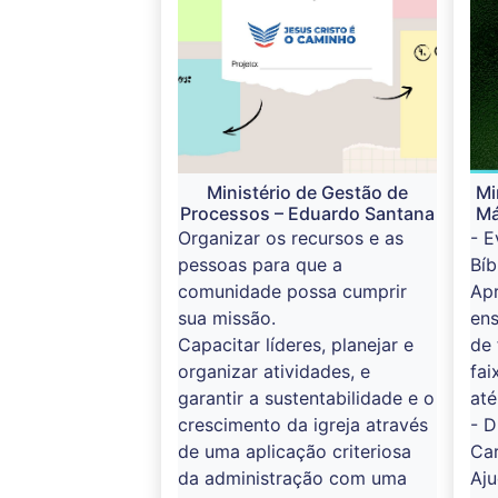
Ministério de Gestão de
Mi
Processos – Eduardo Santana
Má
Organizar os recursos e as
- E
pessoas para que a
Bíb
comunidade possa cumprir
Apr
sua missão.
ens
Capacitar líderes, planejar e
de 
organizar atividades, e
fai
garantir a sustentabilidade e o
até
crescimento da igreja através
- D
de uma aplicação criteriosa
Car
da administração com uma
Aju