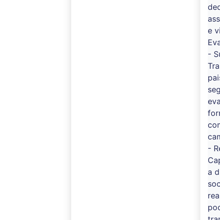
ded
as
e 
Ev
- S
Tra
pa
seg
eva
fo
com
cam
- R
Cap
a d
soc
re
po
tr