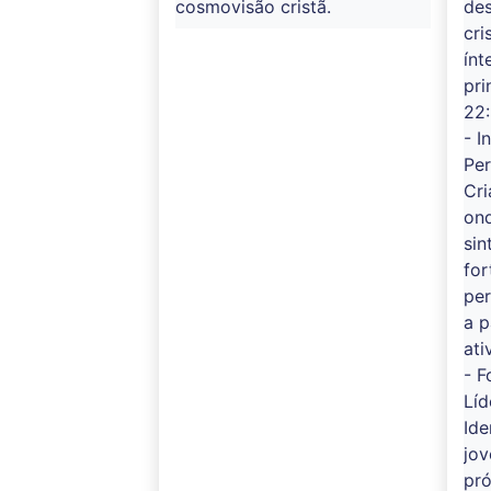
cosmovisão cristã.
de
cri
ínt
pri
22:
- I
Pe
Cr
on
sin
for
per
a p
ati
- 
Líd
Ide
jov
pr