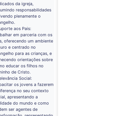
icados da igreja,
sumindo responsabilidades
vivendo plenamente o
angelho.
uporte aos Pais:
balhar em parceria com os
is, oferecendo um ambiente
uro e centrado no
ngelho para as crianças, e
rnecendo orientações sobre
o educar os filhos no
inho de Cristo.
elevância Social:
acitar os jovens a fazerem
iferença no seu contexto
ial, apresentando a
alidade do mundo e como
dem ser agentes de
ansformação, representando