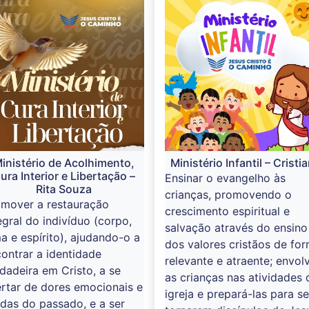
inistério de Acolhimento,
Ministério Infantil – Cristi
ura Interior e Libertação –
Ensinar o evangelho às
Rita Souza
crianças, promovendo o
omover a restauração
crescimento espiritual e
egral do indivíduo (corpo,
salvação através do ensino
a e espírito), ajudando-o a
dos valores cristãos de fo
ontrar a identidade
relevante e atraente; envol
dadeira em Cristo, a se
as crianças nas atividades 
ertar de dores emocionais e
igreja e prepará-las para se
idas do passado, e a ser