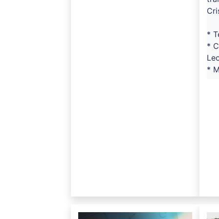
Cri
* T
* C
Le
* M