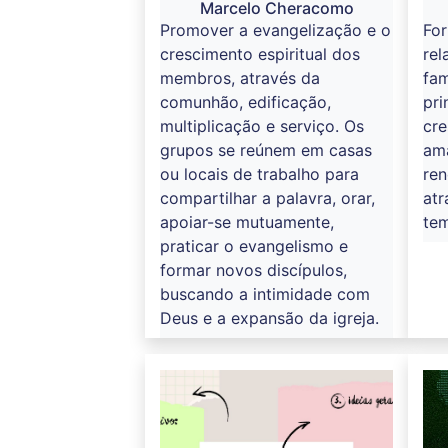
Marcelo Cheracomo
Promover a evangelização e o
For
crescimento espiritual dos
rel
membros, através da
fa
comunhão, edificação,
pri
multiplicação e serviço. Os
cre
grupos se reúnem em casas
am
ou locais de trabalho para
re
compartilhar a palavra, orar,
atr
apoiar-se mutuamente,
tem
praticar o evangelismo e
formar novos discípulos,
buscando a intimidade com
Deus e a expansão da igreja.