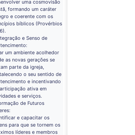
senvolver uma cosmovisão
stã, formando um caráter
egro e coerente com os
ncípios bíblicos (Provérbios
6).
ntegração e Senso de
rtencimento:
iar um ambiente acolhedor
de as novas gerações se
tam parte da igreja,
talecendo o seu sentido de
tencimento e incentivando
articipação ativa em
vidades e serviços.
Formação de Futuros
eres:
ntificar e capacitar os
ens para que se tornem os
óximos líderes e membros