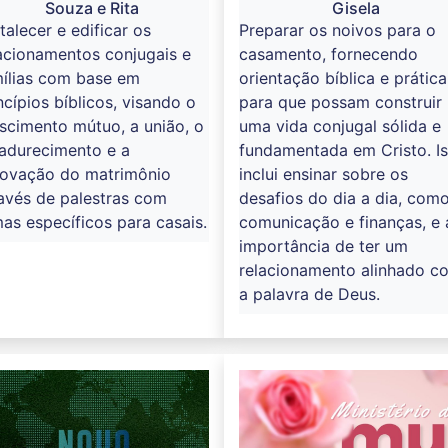
Souza e Rita
Gisela
talecer e edificar os
Preparar os noivos para o
acionamentos conjugais e
casamento, fornecendo
mílias com base em
orientação bíblica e prática
ncípios bíblicos, visando o
para que possam construir
scimento mútuo, a união, o
uma vida conjugal sólida e
adurecimento e a
fundamentada em Cristo. I
novação do matrimônio
inclui ensinar sobre os
avés de palestras com
desafios do dia a dia, com
as específicos para casais.
comunicação e finanças, e 
importância de ter um
relacionamento alinhado c
a palavra de Deus.