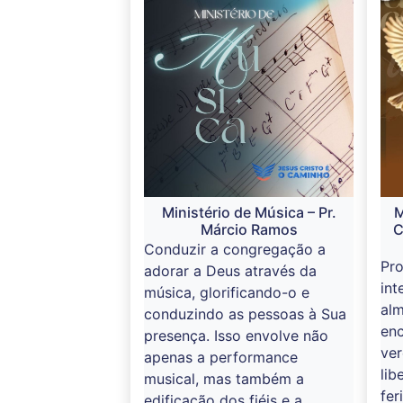
Ministério de Música – Pr.
M
Márcio Ramos
C
Conduzir a congregação a
Pr
adorar a Deus através da
int
música, glorificando-o e
alm
conduzindo as pessoas à Sua
enc
presença. Isso envolve não
ver
apenas a performance
lib
musical, mas também a
fer
edificação dos fiéis e a