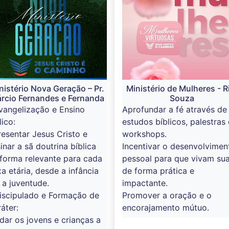
nistério Nova Geração – Pr.
Ministério de Mulheres - R
rcio Fernandes e Fernanda
Souza
vangelização e Ensino
Aprofundar a fé através de
lico:
estudos bíblicos, palestras 
esentar Jesus Cristo e
workshops.
inar a sã doutrina bíblica
Incentivar o desenvolvimen
forma relevante para cada
pessoal para que vivam sua
xa etária, desde a infância
de forma prática e
 a juventude.
impactante.
iscipulado e Formação de
Promover a oração e o
áter:
encorajamento mútuo.
dar os jovens e crianças a