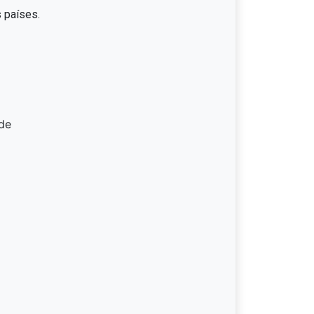
 países.
de