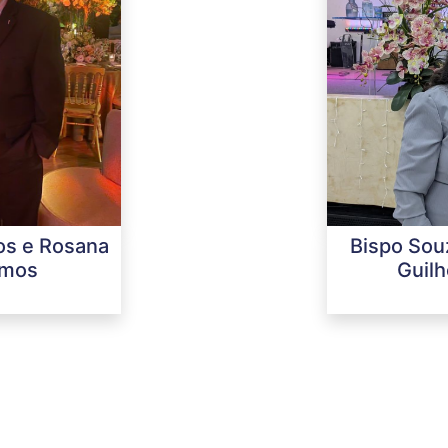
os e Rosana
Bispo Sou
emos
Guilh