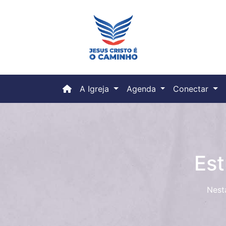
(current)
A Igreja
Agenda
Conectar
Est
Nest