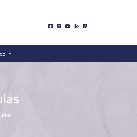
sco
ulas
tudos