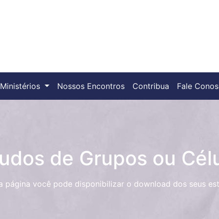
Ministérios
Nossos Encontros
Contribua
Fale Cono
udos de Grupos ou Cél
a página você pode disponibilizar o download dos seus es